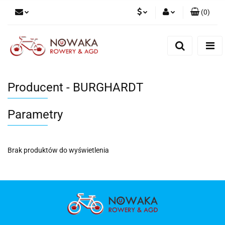
(
0
)
PLN
Zaloguj się
Zarejestruj się
GBP
Dodaj zgłoszenie
Producent - BURGHARDT
Parametry
Brak produktów do wyświetlenia