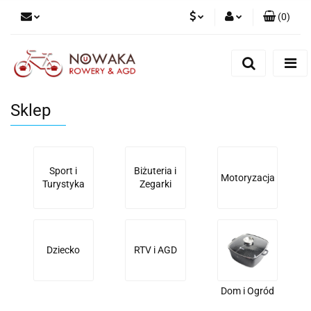
(
0
)
PLN
Zaloguj się
Zarejestruj się
GBP
Dodaj zgłoszenie
Sklep
Sport i
Biżuteria i
Motoryzacja
Turystyka
Zegarki
Dziecko
RTV i AGD
Dom i Ogród