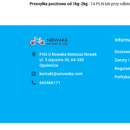
Przesyłka pocztowa od 1kg-2kg
- 14 PLN lub przy odbi
Inform
Dostaw
FHU U Nowaka Mateusz Nowak
ul. 5 stycznia 30, 64-330
Zwroty i
Regula
kontakt@unowaka.com
Polityka
660466171