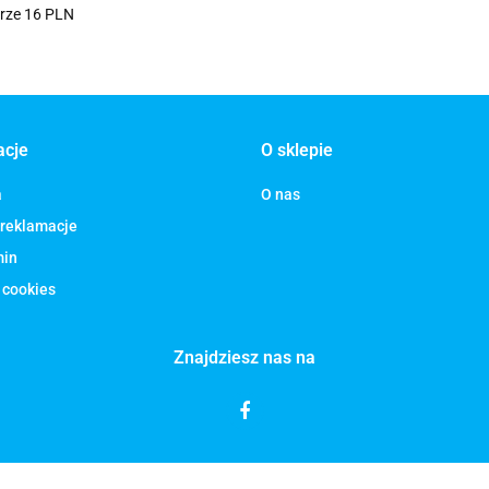
orze 16 PLN
acje
O sklepie
a
O nas
 reklamacje
min
 cookies
Znajdziesz nas na