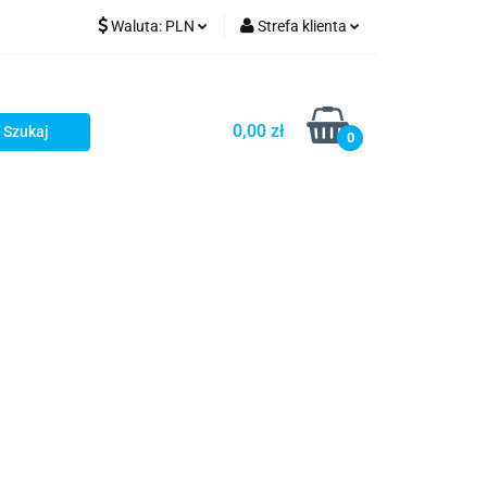
Waluta:
PLN
Strefa klienta
PLN
Zaloguj się
GBP
Zarejestruj się
0,00 zł
0
Dodaj zgłoszenie