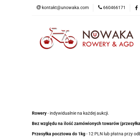
kontakt@unowaka.com
660466171
Wejdź do sklepu
O nas
Kontakt
Rowery
- indywidualnie na każdej aukcji.
Bez względu na ilość zamówionych towarów (przesyłka
Przesyłka pocztowa do 1kg
- 12 PLN lub płatna przy od