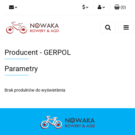
(
0
)
PLN
Zaloguj się
Zarejestruj się
GBP
Dodaj zgłoszenie
Producent - GERPOL
Parametry
Brak produktów do wyświetlenia