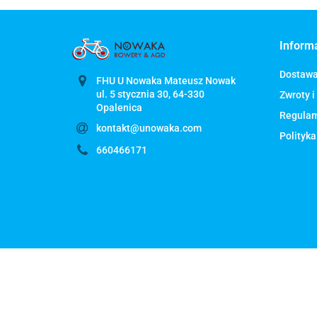
Inform
Dostaw
FHU U Nowaka Mateusz Nowak
ul. 5 stycznia 30, 64-330
Zwroty i
Regula
kontakt@unowaka.com
Polityka
660466171