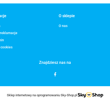
acje
O sklepie
a
O nas
 reklamacje
min
 cookies
Znajdziesz nas na
Sklep internetowy na oprogramowaniu Sky-Shop.pl