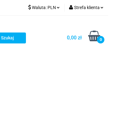
Waluta:
PLN
Strefa klienta
PLN
Zaloguj się
GBP
Zarejestruj się
0,00 zł
0
Dodaj zgłoszenie