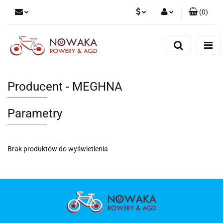
(
0
)
PLN
Zaloguj się
Zarejestruj się
GBP
Dodaj zgłoszenie
Producent - MEGHNA
Parametry
Brak produktów do wyświetlenia