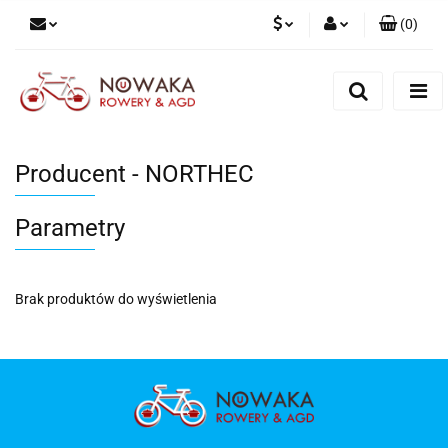
(
0
)
PLN
Zaloguj się
Zarejestruj się
GBP
Dodaj zgłoszenie
Producent - NORTHEC
Parametry
Brak produktów do wyświetlenia