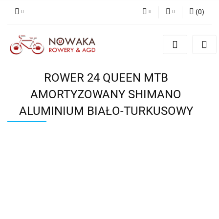
(
0
)
PLN
Zaloguj się
Zarejestruj się
GBP
Dodaj zgłoszenie
ROWER 24 QUEEN MTB
AMORTYZOWANY SHIMANO
ALUMINIUM BIAŁO-TURKUSOWY