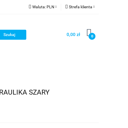
Waluta:
PLN
Strefa klienta
PLN
Zaloguj się
GBP
Zarejestruj się
0,00 zł
0
Dodaj zgłoszenie
DRAULIKA SZARY