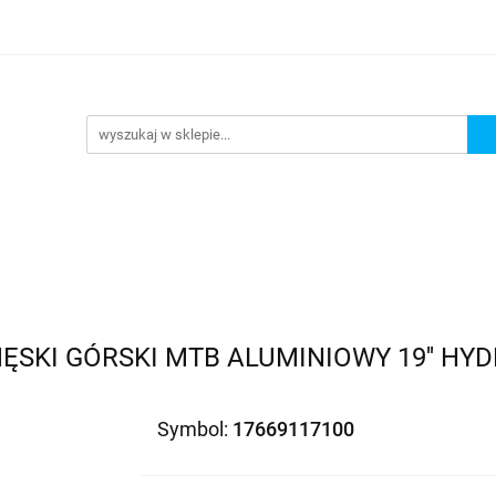
Wejdź do sklepu
O nas
Kontakt
ĘSKI GÓRSKI MTB ALUMINIOWY 19'' HY
Symbol:
17669117100