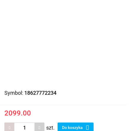
Symbol:
18627772234
2099.00
szt.
Do koszyka