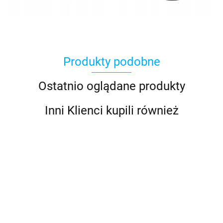
Produkty podobne
Ostatnio oglądane produkty
Inni Klienci kupili również
ROWER 26
ROWER 26
ROWER 26
ROWER 26
ROWE