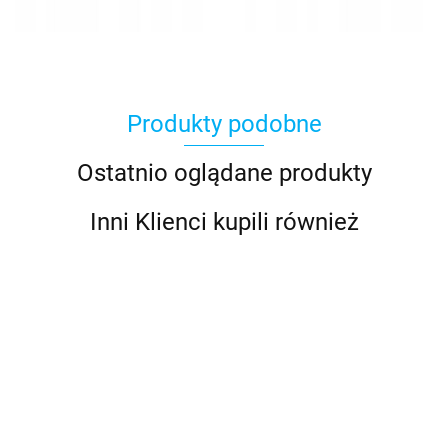
Produkty podobne
Ostatnio oglądane produkty
Inni Klienci kupili również
ROWER 26
ROWER 26
ROWER 26
ROWER 26
ROWE