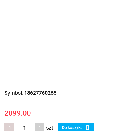
Symbol:
18627760265
2099.00
szt.
Do koszyka