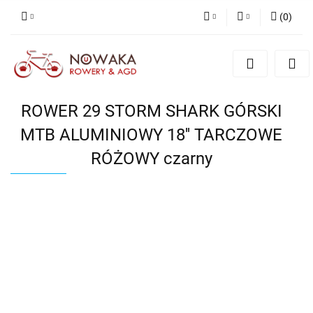
(
0
)
PLN
Zaloguj się
Zarejestruj się
GBP
Dodaj zgłoszenie
ROWER 29 STORM SHARK GÓRSKI
MTB ALUMINIOWY 18'' TARCZOWE
RÓŻOWY czarny