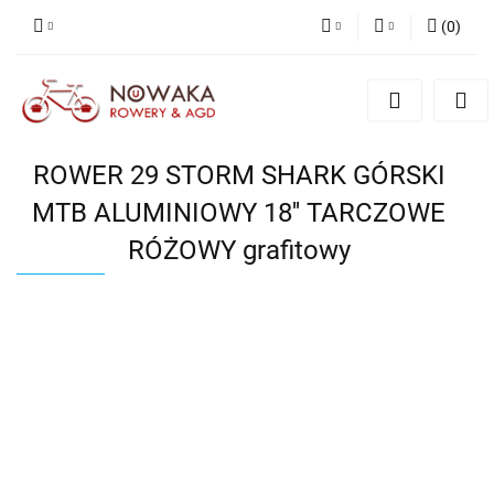
(
0
)
PLN
Zaloguj się
Zarejestruj się
GBP
Dodaj zgłoszenie
ROWER 29 STORM SHARK GÓRSKI
MTB ALUMINIOWY 18'' TARCZOWE
RÓŻOWY grafitowy