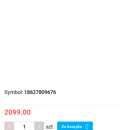
Symbol:
18627809676
2099.00
szt.
Do koszyka