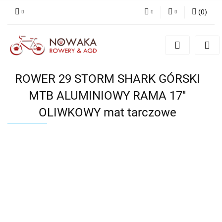
(
0
)
PLN
Zaloguj się
Zarejestruj się
GBP
Dodaj zgłoszenie
ROWER 29 STORM SHARK GÓRSKI
MTB ALUMINIOWY RAMA 17''
OLIWKOWY mat tarczowe