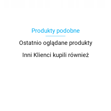
Produkty podobne
Ostatnio oglądane produkty
Inni Klienci kupili również
ROWER 26
ROWER 26
ROWER 26
ROWER 26
ROWE