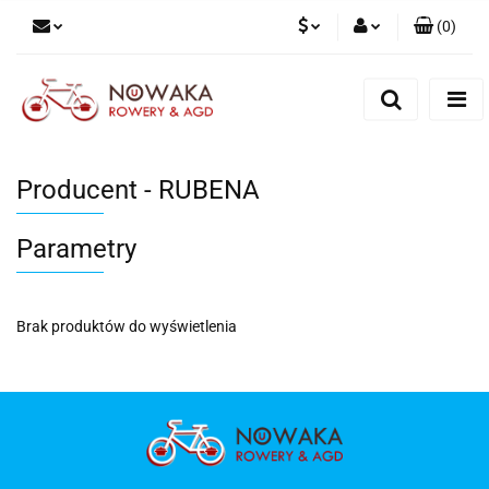
(
0
)
PLN
Zaloguj się
Zarejestruj się
GBP
Dodaj zgłoszenie
Producent - RUBENA
Parametry
Brak produktów do wyświetlenia