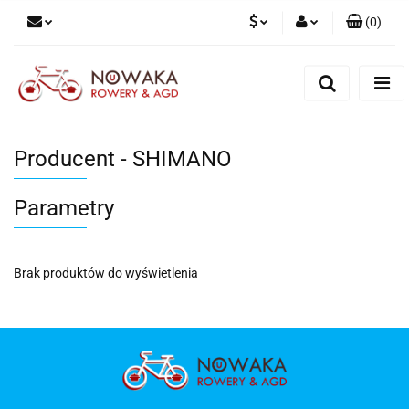
(
0
)
PLN
Zaloguj się
Zarejestruj się
GBP
Dodaj zgłoszenie
Producent - SHIMANO
Parametry
Brak produktów do wyświetlenia