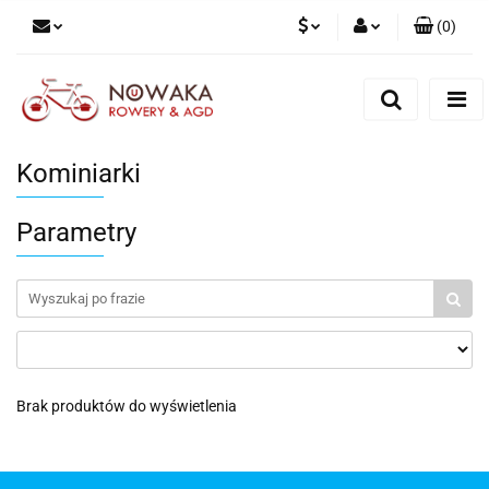
(
0
)
PLN
Zaloguj się
Zarejestruj się
GBP
Dodaj zgłoszenie
Kominiarki
Parametry
Brak produktów do wyświetlenia