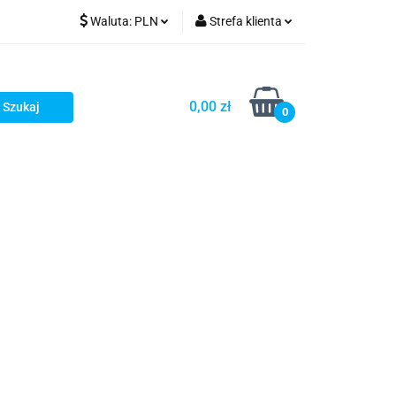
Waluta:
PLN
Strefa klienta
PLN
Zaloguj się
GBP
Zarejestruj się
0,00 zł
0
Dodaj zgłoszenie