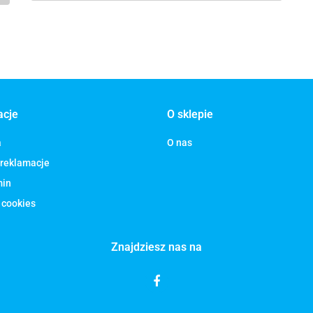
acje
O sklepie
a
O nas
 reklamacje
min
 cookies
Znajdziesz nas na