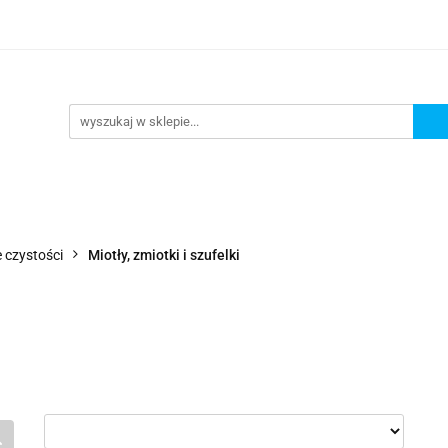
Wejdź do sklepu
O nas
Kontakt
 czystości
Miotły, zmiotki i szufelki