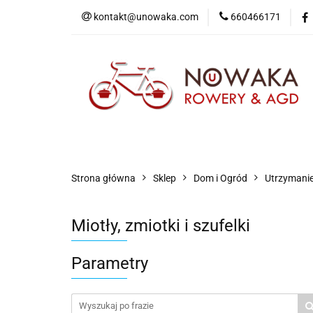
kontakt@unowaka.com
660466171
Wejdź do sklepu
O nas
Kontakt
Strona główna
Sklep
Dom i Ogród
Utrzymanie
Miotły, zmiotki i szufelki
Parametry