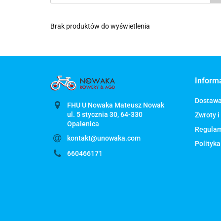
Brak produktów do wyświetlenia
Inform
Dostaw
FHU U Nowaka Mateusz Nowak
ul. 5 stycznia 30, 64-330
Zwroty i
Regula
kontakt@unowaka.com
Polityka
660466171