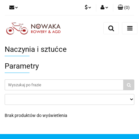
(
0
)
PLN
Zaloguj się
Zarejestruj się
GBP
Dodaj zgłoszenie
Naczynia i sztućce
Parametry
Brak produktów do wyświetlenia