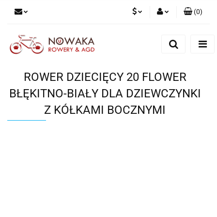
(
0
)
PLN
Zaloguj się
Zarejestruj się
GBP
Dodaj zgłoszenie
ROWER DZIECIĘCY 20 FLOWER
BŁĘKITNO-BIAŁY DLA DZIEWCZYNKI
Z KÓŁKAMI BOCZNYMI