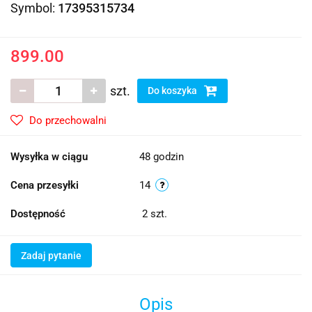
Symbol:
17395315734
899.00
szt.
Do koszyka
Do przechowalni
Wysyłka w ciągu
48 godzin
Cena przesyłki
14
Dostępność
2
szt.
Zadaj pytanie
Opis