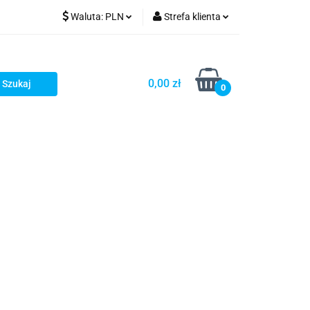
Waluta:
PLN
Strefa klienta
PLN
Zaloguj się
GBP
Zarejestruj się
0,00 zł
0
Dodaj zgłoszenie