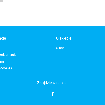
acje
O sklepie
a
O nas
 reklamacje
min
 cookies
Znajdziesz nas na