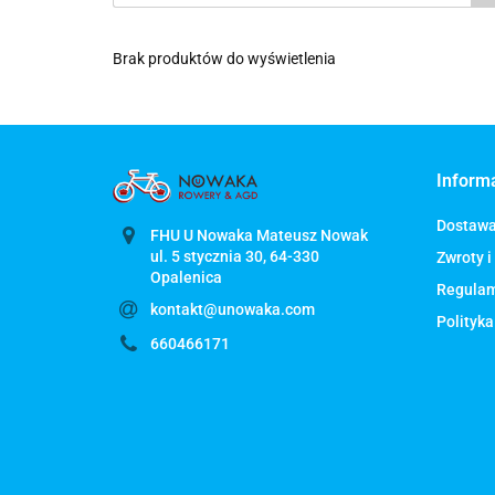
Brak produktów do wyświetlenia
Inform
Dostaw
FHU U Nowaka Mateusz Nowak
ul. 5 stycznia 30, 64-330
Zwroty i
Regula
kontakt@unowaka.com
Polityka
660466171