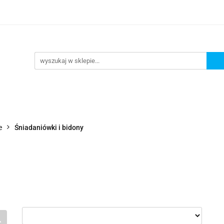
Wejdź do sklepu
O nas
Kontakt
e
Śniadaniówki i bidony