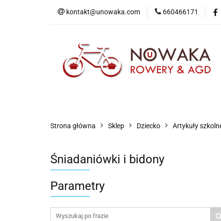
kontakt@unowaka.com
660466171
Wejdź do sklepu
O nas
Kontakt
Strona główna
Sklep
Dziecko
Artykuły szkoln
Śniadaniówki i bidony
Parametry