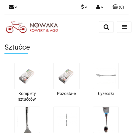
(
0
)
PLN
Zaloguj się
Zarejestruj się
GBP
Dodaj zgłoszenie
Sztućce
Komplety
Pozostałe
Łyżeczki
sztućców