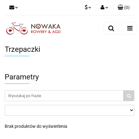
(
0
)
PLN
Zaloguj się
Zarejestruj się
GBP
Dodaj zgłoszenie
Trzepaczki
Parametry
Brak produktów do wyświetlenia