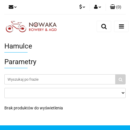
(
0
)
PLN
Zaloguj się
Zarejestruj się
GBP
Dodaj zgłoszenie
Hamulce
Parametry
Brak produktów do wyświetlenia