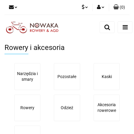
(
0
)
PLN
Zaloguj się
Zarejestruj się
GBP
Dodaj zgłoszenie
Rowery i akcesoria
Narzędzia i
Pozostałe
Kaski
smary
Akcesoria
Rowery
Odzież
rowerowe