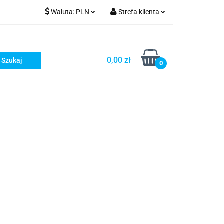
Waluta:
PLN
Strefa klienta
PLN
Zaloguj się
GBP
Zarejestruj się
0,00 zł
0
Dodaj zgłoszenie