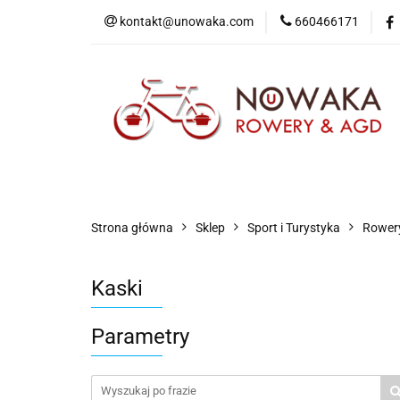
kontakt@unowaka.com
660466171
Wejdź do sklepu
O nas
Kontakt
Strona główna
Sklep
Sport i Turystyka
Rowery
Kaski
Parametry