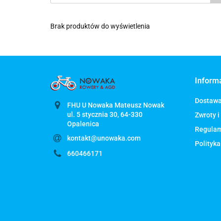
Brak produktów do wyświetlenia
Inform
Dostaw
FHU U Nowaka Mateusz Nowak
ul. 5 stycznia 30, 64-330
Zwroty i
Regula
kontakt@unowaka.com
Polityka
660466171