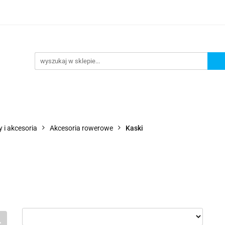
Wejdź do sklepu
O nas
Kontakt
 i akcesoria
Akcesoria rowerowe
Kaski