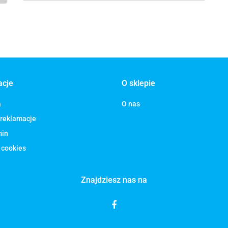
acje
O sklepie
a
O nas
 reklamacje
min
 cookies
Znajdziesz nas na