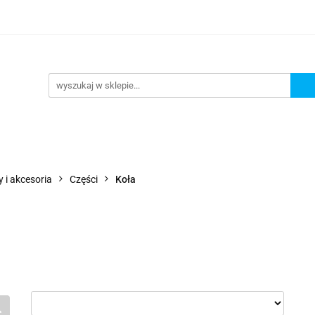
Wejdź do sklepu
O nas
Kontakt
 i akcesoria
Części
Koła