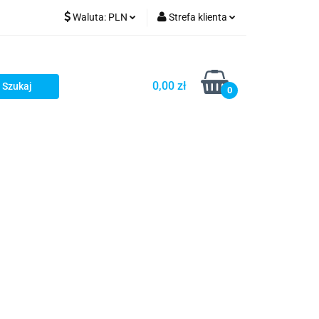
Waluta:
PLN
Strefa klienta
PLN
Zaloguj się
GBP
Zarejestruj się
0,00 zł
0
Dodaj zgłoszenie