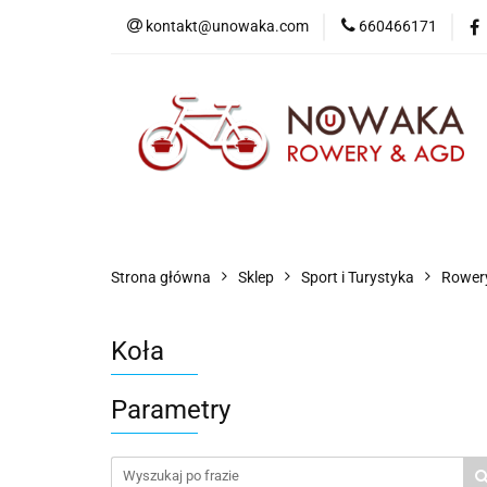
kontakt@unowaka.com
660466171
Wejdź do sklepu
O nas
Kontakt
Strona główna
Sklep
Sport i Turystyka
Rowery
Koła
Parametry