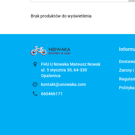
Brak produktów do wyświetlenia
Inform
Dostaw
FHU U Nowaka Mateusz Nowak
ul. 5 stycznia 30, 64-330
Zwroty i
Regula
kontakt@unowaka.com
Polityka
660466171