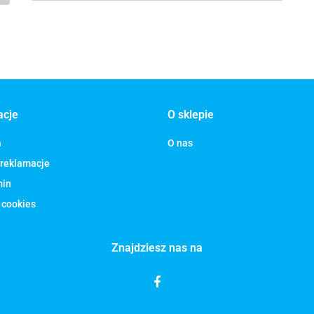
acje
O sklepie
a
O nas
 reklamacje
min
 cookies
Znajdziesz nas na