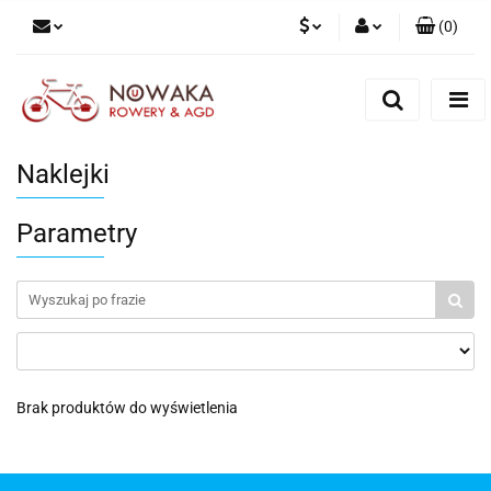
(
0
)
PLN
Zaloguj się
Zarejestruj się
GBP
Dodaj zgłoszenie
Naklejki
Parametry
Brak produktów do wyświetlenia