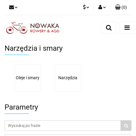
(
0
)
PLN
Zaloguj się
Zarejestruj się
GBP
Dodaj zgłoszenie
Narzędzia i smary
Oleje i smary
Narzędzia
Parametry