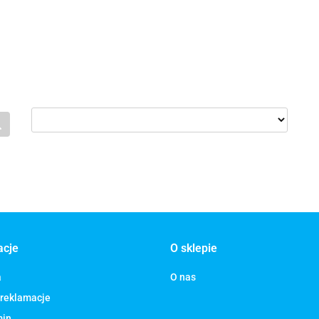
acje
O sklepie
a
O nas
 reklamacje
min