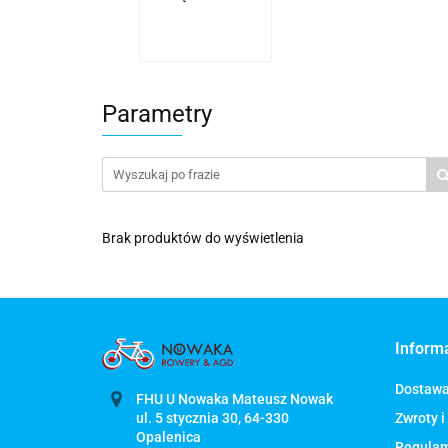
Parametry
Brak produktów do wyświetlenia
Inform
Dostaw
FHU U Nowaka Mateusz Nowak
ul. 5 stycznia 30, 64-330
Zwroty i
Regula