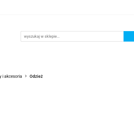
Wejdź do sklepu
O nas
Kontakt
 i akcesoria
Odzież