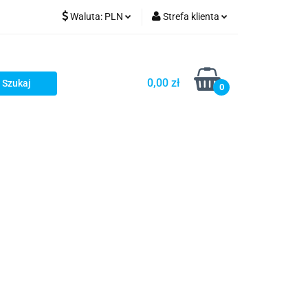
Waluta:
PLN
Strefa klienta
PLN
Zaloguj się
GBP
Zarejestruj się
0,00 zł
0
Dodaj zgłoszenie