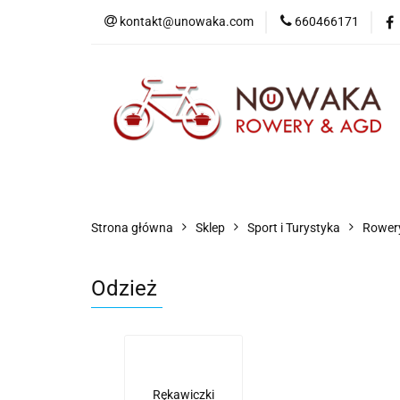
kontakt@unowaka.com
660466171
Wejdź do sklepu
O nas
Kontakt
Strona główna
Sklep
Sport i Turystyka
Rowery
Odzież
Rękawiczki