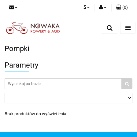
(
0
)
PLN
Zaloguj się
Zarejestruj się
GBP
Dodaj zgłoszenie
Pompki
Parametry
Brak produktów do wyświetlenia