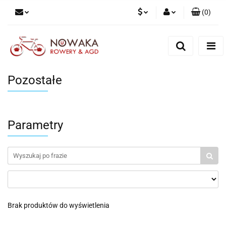
(
0
)
PLN
Zaloguj się
Zarejestruj się
GBP
Dodaj zgłoszenie
Pozostałe
Parametry
Brak produktów do wyświetlenia