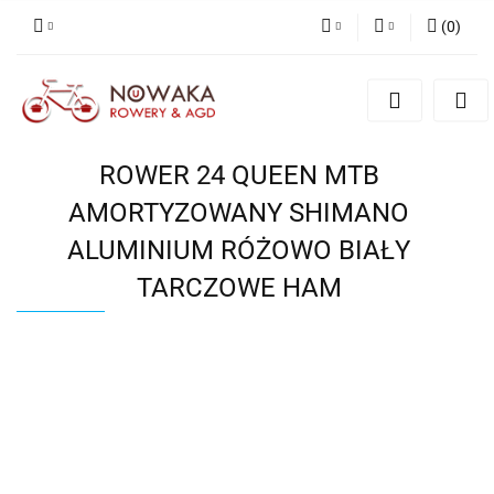
(
0
)
PLN
Zaloguj się
Zarejestruj się
GBP
Dodaj zgłoszenie
ROWER 24 QUEEN MTB
AMORTYZOWANY SHIMANO
ALUMINIUM RÓŻOWO BIAŁY
TARCZOWE HAM