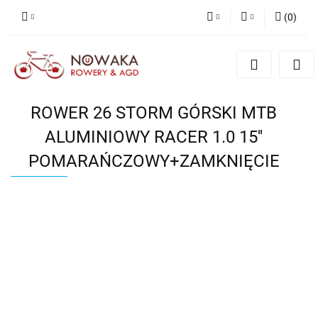
(
0
)
PLN
Zaloguj się
Zarejestruj się
GBP
Dodaj zgłoszenie
ROWER 26 STORM GÓRSKI MTB
ALUMINIOWY RACER 1.0 15''
POMARAŃCZOWY+ZAMKNIĘCIE