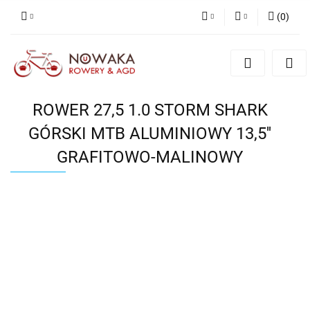
(
0
)
PLN
Zaloguj się
Zarejestruj się
GBP
Dodaj zgłoszenie
ROWER 27,5 1.0 STORM SHARK
GÓRSKI MTB ALUMINIOWY 13,5''
GRAFITOWO-MALINOWY