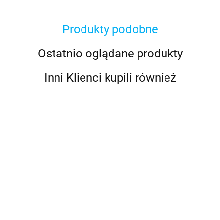
Produkty podobne
Ostatnio oglądane produkty
Inni Klienci kupili również
ROW
ST
ROWER 20 RACER
ROWER 20 RACER
GÓR
ROWER 20 RACER
1799
MTB
MTB
ALU
MTB
AMORTYZOWANY