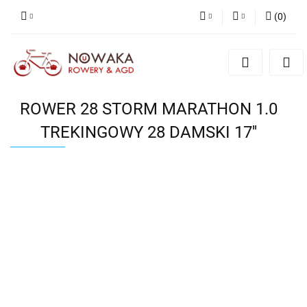
(
0
)
PLN
Zaloguj się
Zarejestruj się
GBP
Dodaj zgłoszenie
ROWER 28 STORM MARATHON 1.0
TREKINGOWY 28 DAMSKI 17''