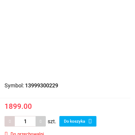
Symbol:
13999300229
1899.00
szt.
Do koszyka
Do przechowalni