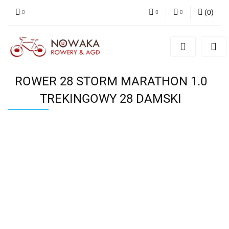
(
0
)
PLN
Zaloguj się
Zarejestruj się
GBP
Dodaj zgłoszenie
ROWER 28 STORM MARATHON 1.0
TREKINGOWY 28 DAMSKI