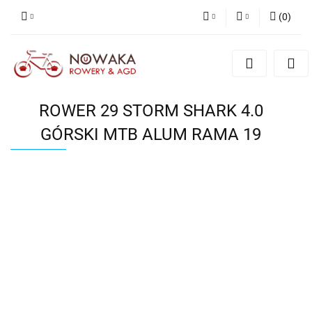
(
0
)
PLN
Zaloguj się
Zarejestruj się
GBP
Dodaj zgłoszenie
ROWER 29 STORM SHARK 4.0
GÓRSKI MTB ALUM RAMA 19