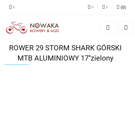
(
0
)
PLN
Zaloguj się
Zarejestruj się
GBP
Dodaj zgłoszenie
ROWER 29 STORM SHARK GÓRSKI
MTB ALUMINIOWY 17''zielony