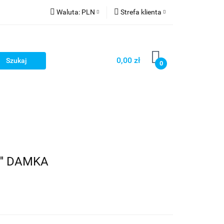
Waluta:
PLN
Strefa klienta
PLN
Zaloguj się
GBP
Zarejestruj się
0,00 zł
0
Dodaj zgłoszenie
'' DAMKA