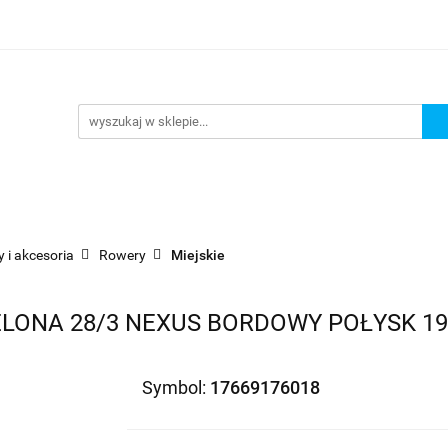
Wejdź do sklepu
O nas
Kontakt
 i akcesoria
Rowery
Miejskie
LONA 28/3 NEXUS BORDOWY POŁYSK 19
Symbol:
17669176018