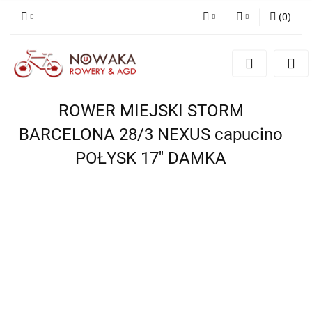
(
0
)
PLN
Zaloguj się
Zarejestruj się
GBP
Dodaj zgłoszenie
ROWER MIEJSKI STORM
BARCELONA 28/3 NEXUS capucino
POŁYSK 17'' DAMKA