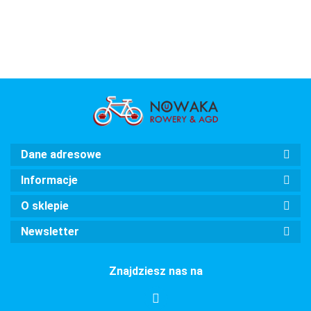
TURKUS
AMSTERDAM
AMSTERDAM
AMSTERDAM
mięt
AMSTERDAM
velostell
velostell
VELO
zwykła
zwykła
damka
damka
Dane adresowe
Informacje
O sklepie
Newsletter
Znajdziesz nas na