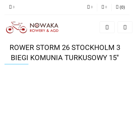
(
0
)
PLN
Zaloguj się
Zarejestruj się
GBP
Dodaj zgłoszenie
ROWER STORM 26 STOCKHOLM 3
BIEGI KOMUNIA TURKUSOWY 15''