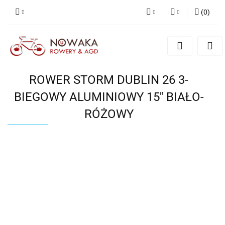
(
0
)
PLN
Zaloguj się
Zarejestruj się
GBP
Dodaj zgłoszenie
ROWER STORM DUBLIN 26 3-
BIEGOWY ALUMINIOWY 15'' BIAŁO-
RÓŻOWY