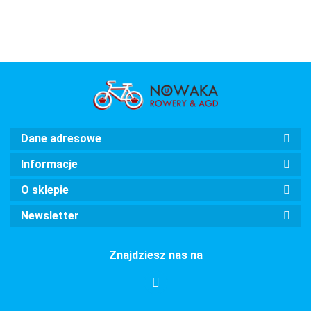
AMSTERDAM
velostell
velostell
VELO
zwykła
zwykła
damka
damka
Dane adresowe
Informacje
O sklepie
Newsletter
Znajdziesz nas na