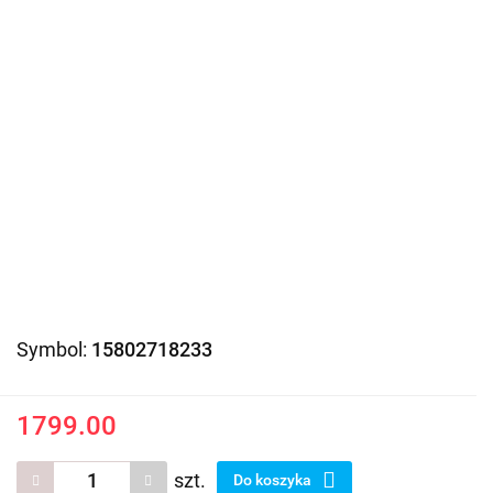
Symbol:
15802718233
1799.00
szt.
Do koszyka