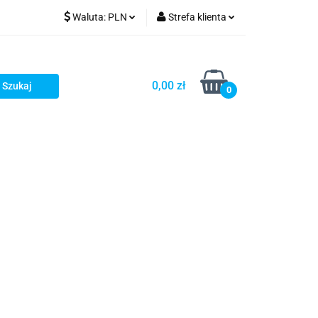
Waluta:
PLN
Strefa klienta
PLN
Zaloguj się
GBP
Zarejestruj się
0,00 zł
0
Dodaj zgłoszenie