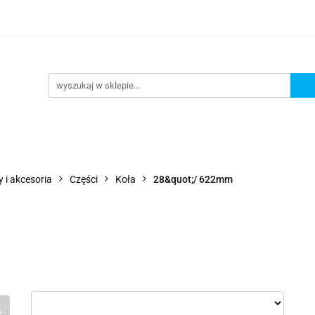
Wejdź do sklepu
O nas
Kontakt
 i akcesoria
Części
Koła
28&quot;/ 622mm