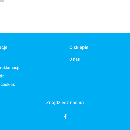
acje
O sklepie
a
O nas
 reklamacje
min
 cookies
Znajdziesz nas na