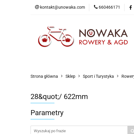
kontakt@unowaka.com
660466171
Wejdź do sklepu
O nas
Kontakt
Strona główna
Sklep
Sport i Turystyka
Rowery
28&quot;/ 622mm
Parametry