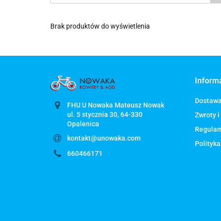
Brak produktów do wyświetlenia
Inform
Dostaw
FHU U Nowaka Mateusz Nowak
ul. 5 stycznia 30, 64-330
Zwroty i
Regula
kontakt@unowaka.com
Polityka
660466171