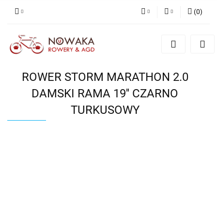
(
0
)
PLN
Zaloguj się
Zarejestruj się
GBP
Dodaj zgłoszenie
ROWER STORM MARATHON 2.0
DAMSKI RAMA 19'' CZARNO
TURKUSOWY