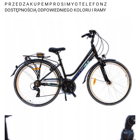
P R Z E D Z A K U P E M P R O S I M Y O T E L E F O N Z
DOSTĘPNOŚCIĄ ODPOWIEDNIEGO KOLORU I RAMY