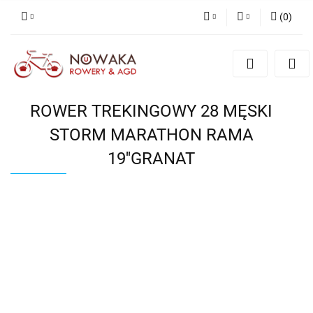
(
0
)
PLN
Zaloguj się
Zarejestruj się
GBP
Dodaj zgłoszenie
ROWER TREKINGOWY 28 MĘSKI
STORM MARATHON RAMA
19''GRANAT