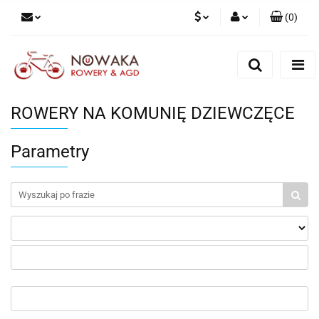
(
0
)
PLN
Zaloguj się
Zarejestruj się
GBP
Dodaj zgłoszenie
ROWERY NA KOMUNIĘ DZIEWCZĘCE
Parametry